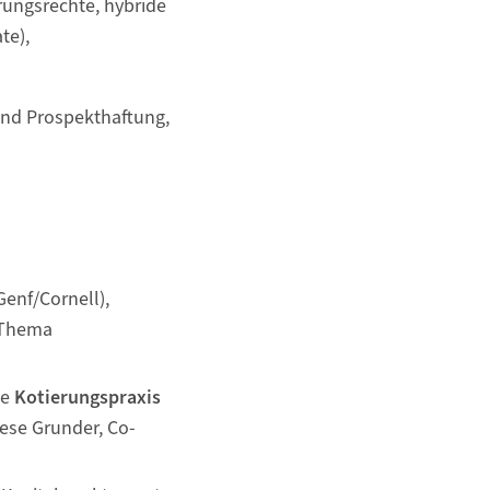
rungsrechte, hybride
te),
und Prospekthaftung,
(Genf/Cornell),
Thema
ie
Kotierungspraxis
rese Grunder, Co-