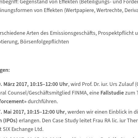
nbegriff: Gegenstand von Effekten (Beteiligungs- und Forde
inungsformen von Effekten (Wertpapiere, Wertrechte, Deriva
rschiedene Arten des Emissionsgeschäfts, Prospektpflicht 
tierung, Börsenfolgepflichten
gen:
. März 2017, 10:15–12:00 Uhr
, wird Prof. Dr. iur. Urs Zulauf 
ral Counsel/Geschäftsmitglied FINMA, eine
Fallstudie
zum 
forcement»
durchführen.
. Mai 2017, 10:15–12:00 Uhr
, werden wir einen Einblick in d
 (IPOs)
erlangen. Den Case Study leitet Frau RA lic. iur The
t SIX Exchange Ltd.