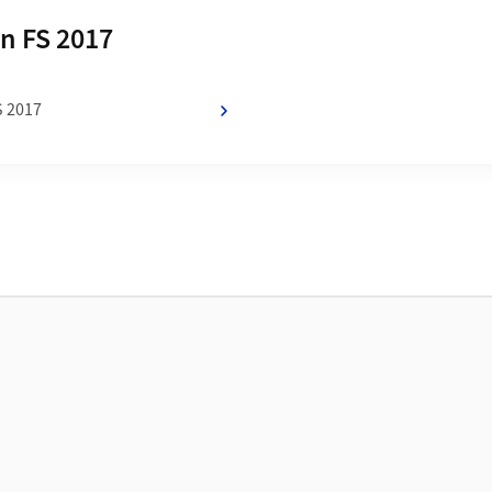
n von
n FS 2017
S 2017