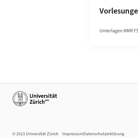
Unterseite
Vorlesunge
Unterlagen KMR F
Weiterführende Links
© 2023 Universität Zürich
Impressum
Datenschutzerklärung