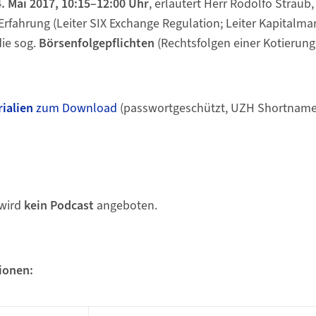
. Mai 2017, 10:15–12:00 Uhr
, erläutert Herr Rodolfo Straub
Erfahrung (Leiter SIX Exchange Regulation; Leiter Kapitalma
ie sog.
Börsenfolgepflichten
(Rechtsfolgen einer Kotierung
ialien
zum Download
(passwortgeschützt, UZH Shortname
 wird
kein
Podcast
angeboten.
ionen: