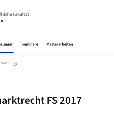
tliche Fakultät
to
esungen
Seminare
Masterarbeiten
FS 2017
nzeigen
arktrecht FS 2017