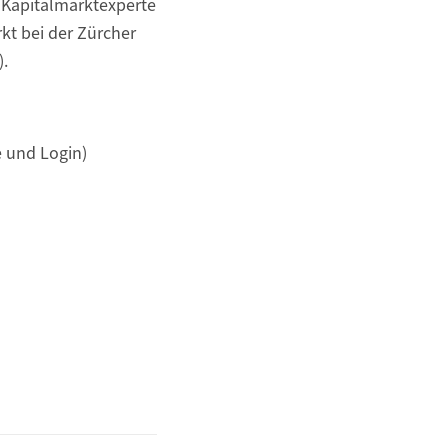
, Kapitalmarktexperte
rkt bei der Zürcher
).
 und Login)