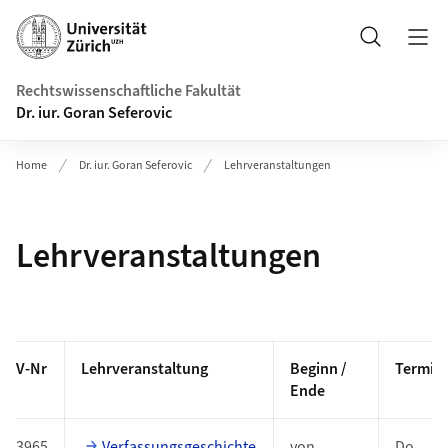
Header
Suche
Rechtswissenschaftliche Fakultät
Dr. iur. Goran Seferovic
Home
Dr. iur. Goran Seferovic
Lehrveranstaltungen
Lehrveranstaltungen
Vorlesungsverzeichnis
V-Nr
Lehrveranstaltung
Beginn /
Termin
Ende
3965
Verfassungsgeschichte
von
Do