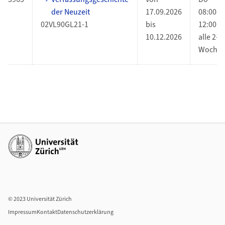
der Neuzeit
17.09.2026
08:00-
02VL90GL21-1
bis
12:00,
10.12.2026
alle 2-3
Woche
Weiterführende Links
© 2023 Universität Zürich
Impressum
Kontakt
Datenschutzerklärung