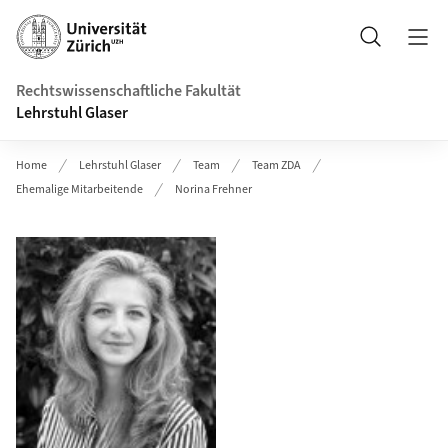
Header
Suche
Rechtswissenschaftliche Fakultät
Lehrstuhl Glaser
Home
Lehrstuhl Glaser
Team
Team ZDA
Ehemalige Mitarbeitende
Norina Frehner