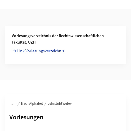
Weiterführende Informationen
Vorlesungsverzeichnis der Rechtswissenschaftlichen
Fakultät, UZH
Link Vorlesungsverzeichnis
Bereichsnavigation
Nach Alphabet
Lehrstuhl Weber
Unterseiten von
Vorlesungen