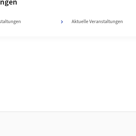
n von
ungen
staltungen
Aktuelle Veranstaltungen