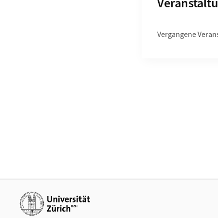
Unterseite
Veranstalt
Vergangene Veran
Weiterführende Links