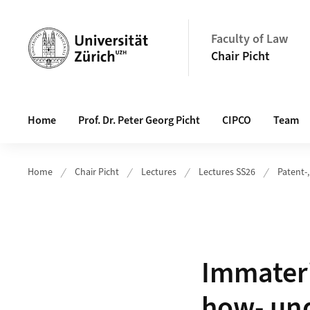
Header
Faculty of Law
Chair Picht
Main navigation
Home
Prof. Dr. Peter Georg Picht
CIPCO
Team
Home
Chair Picht
Lectures
Lectures SS26
Patent-
Immateri
how- und