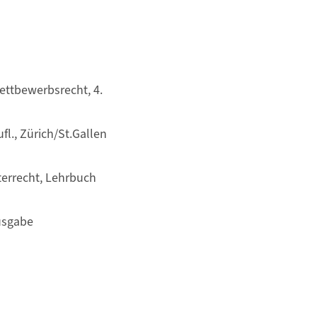
ttbewerbsrecht, 4.
l., Zürich/St.Gallen
rrecht, Lehrbuch
usgabe