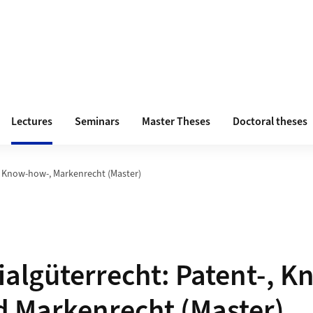
Lectures
Seminars
Master Theses
Doctoral theses
, Know-how-, Markenrecht (Master)
algüterrecht: Patent-, K
 Markenrecht (Master)