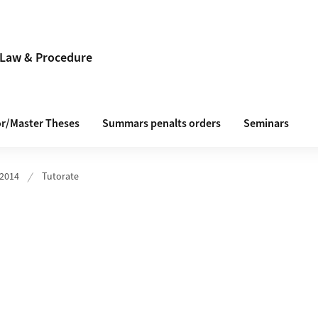
l Law & Procedure
r/Master Theses
Summars penalts orders
Seminars
 2014
Tutorate