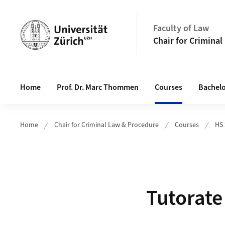
Header
Faculty of Law
Chair for Crimina
Main navigation
Home
Prof. Dr. Marc Thommen
Courses
Bachelo
Home
Chair for Criminal Law & Procedure
Courses
HS
Tutorate