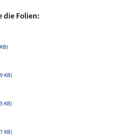
e die Folien:
 KB)
69 KB)
25 KB)
47 KB)