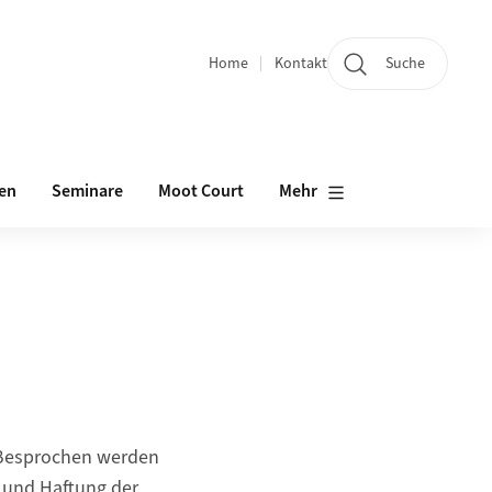
Home
Kontakt
Suche
Quicklinks
en
Seminare
Moot Court
Mehr
. Besprochen werden
 und Haftung der