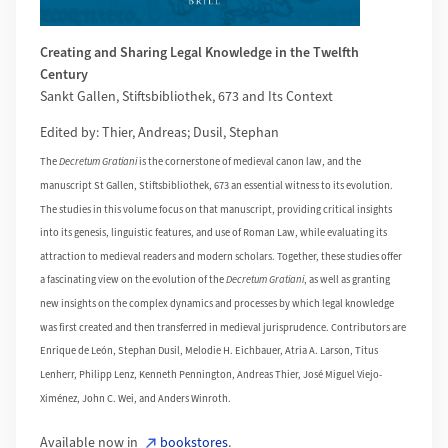
Creating and Sharing Legal Knowledge in the Twelfth
Century
Sankt Gallen, Stiftsbibliothek, 673 and Its Context
Edited by: Thier, Andreas; Dusil, Stephan
The
Decretum Gratiani
is the cornerstone of medieval canon law, and the
manuscript St Gallen, Stiftsbibliothek, 673 an essential witness to its evolution.
The studies in this volume focus on that manuscript, providing critical insights
into its genesis, linguistic features, and use of Roman Law, while evaluating its
attraction to medieval readers and modern scholars. Together, these studies offer
a fascinating view on the evolution of the
Decretum Gratiani
, as well as granting
new insights on the complex dynamics and processes by which legal knowledge
was first created and then transferred in medieval jurisprudence. Contributors are
Enrique de León, Stephan Dusil, Melodie H. Eichbauer, Atria A. Larson, Titus
Lenherr, Philipp Lenz, Kenneth Pennington, Andreas Thier, José Miguel Viejo-
Ximénez, John C. Wei, and Anders Winroth.
Available now in
bookstores
.