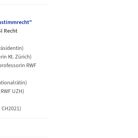
nstimmrecht"
SI Recht
räsidentin)
rin Kt. Zürich)
zprofessorin RWF
tionalrätin)
n RWF UZH)
in CH2021)