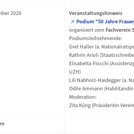
mber 2020
Veranstaltungshinweis
Podium "50 Jahre Fraue
organisiert vom
Fachverein 
Podiumsteilnehmende:
Gret Haller (a. Nationalratsp
Kathrin Arioli (Staatsschreibe
Elisabetta Fiocchi (Assisten
UZH)
Lili Nabholz-Haidegger (a. Na
Odile Ammann (Habilitandi
Moderation:
Zita Küng (Präsidentin Vere
en