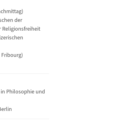
achmittag)
schen der
 Religionsfreiheit
izerischen
 Fribourg)
in Philosophie und
Berlin