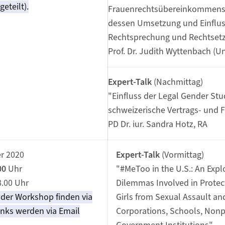
eteilt).
Frauenrechtsübereinkommens 
dessen Umsetzung und Einflus
Rechtsprechung und Rechtset
Prof. Dr. Judith Wyttenbach (Un
Expert-Talk
(Nachmittag)
"Einfluss der Legal Gender Stu
schweizerische Vertrags- und 
PD Dr. iur. Sandra Hotz, RA
er 2020
Expert-Talk
(Vormittag)
00
Uhr
"#MeToo in the U.S.: An Expl
8.00 Uhr
Dilemmas Involved in Prote
 der Workshop finden via
Girls from Sexual Assault an
nks werden via Email
Corporations, Schools, Nonp