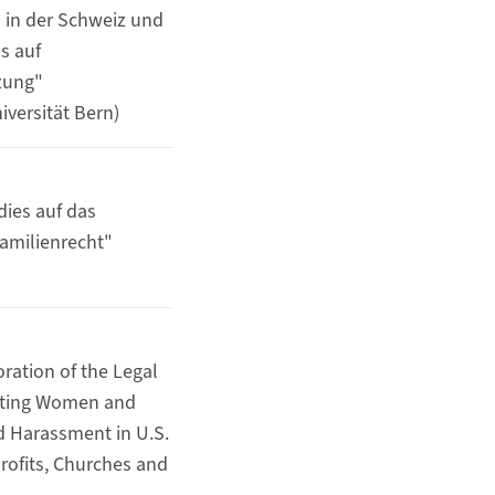
in der Schweiz und
s auf
zung"
iversität Bern)
dies auf das
Familienrecht"
oration of the Legal
cting Women and
d Harassment in U.S.
rofits, Churches and