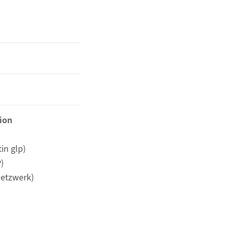
ion
in glp)
)
Netzwerk)