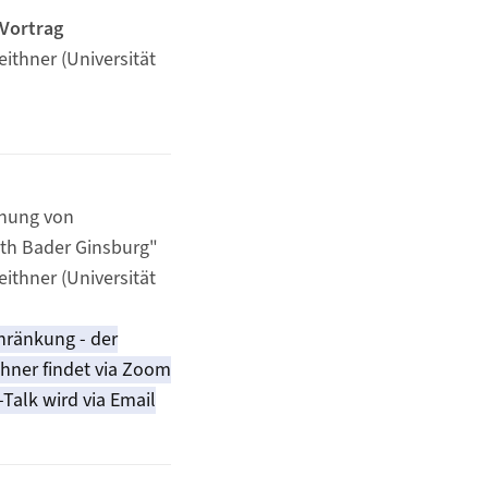
 Vortrag
eithner (Universität
chung von
uth Bader Ginsburg"
eithner (Universität
hränkung - der
thner findet via Zoom
Talk wird via Email